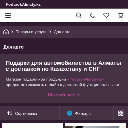
PodarokAlmaty.kz
Товары и услуги
Для авто
Для авто
Подарки для автомобилистов в Алматы
с доставкой по Казахстану и СНГ
Магазин подарочной продукции
«PodarokAlmaty.kz»
предлагает заказать онлайн с доставкой функциональные и
душевные, полезные и забавные, удивляющие и
Показать всё
восхищающие подарки для родных, коллег и друзей. Вы
можете не спеша, внимательно рассмотреть
представленные товары в нашем каталоге. Для удобства мы
распределили всю продукцию по тематикам. В текущем
Сортировка
0
Фильтры
разделе предлагаем приобрести очень нужные вещицы для
подарка автолюбителям.