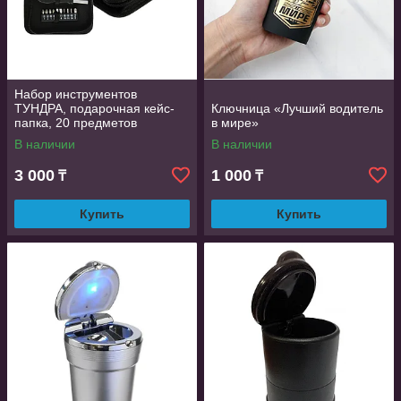
Тогда звоните нам – после обсуждения подробностей и
внесения предоплаты мы тщательно упакуем вашу покупку и
отправим по назначению выбранным способом доставки.
Набор инструментов
ТУНДРА, подарочная кейс-
Ключница «Лучший водитель
папка, 20 предметов
в мире»
В наличии
В наличии
3 000
1 000
₸
₸
Купить
Купить