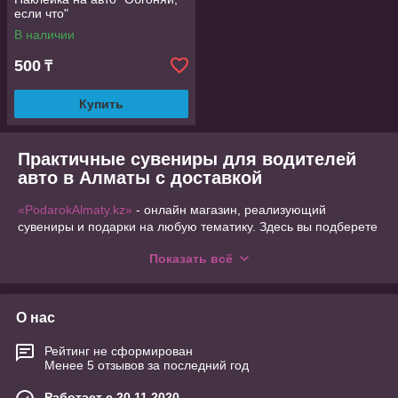
если что"
В наличии
500
₸
Купить
Практичные сувениры для водителей
авто в Алматы с доставкой
«PodarokAlmaty.kz»
- онлайн магазин, реализующий
сувениры и подарки на любую тематику. Здесь вы подберете
не только милые и смешные вещицы для настроения, но и
Показать всё
красивые, стильные изделия с практическим применением. В
этом разделе предлагаем ассортимент презентов для
автомобилистов. Мы постоянно обновляем каталог товаров,
для постоянных клиентов предоставляем скидки. У нас
О нас
вполне доступные цены и приятное обслуживание.
Перечень товаров, доступных к
Рейтинг не сформирован
Менее 5 отзывов за последний год
приобретению
Работает с 20.11.2020