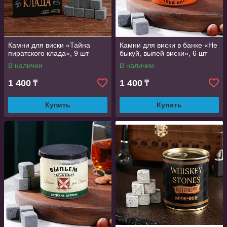
часто он входит в комплект с изделиями. Держать камни
нужно в холодильнике, чтобы в любой момент они были
готовы к следующему применению.
Для заказа обращайтесь по указанным телефонам
Камни для виски «Тайна
Камни для виски в банке «Не
пиратского клада», 9 шт
быкуй, выпей виски», 6 шт
В наличии
В наличии
1 400
1 400
₸
₸
Купить
Купить