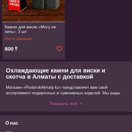
Камни для виски «Могу не
пить», 3 шт
Нет в наличии
800
₸
Охлаждающие камни для виски и
скотча в Алматы с доставкой
Магазин «PodarokAlmaty.kz» представляет вам свой
ассортимент подарочных и сувенирных изделий. Мы рады
предложить большое разнообразие вариантов для подарков
Показать всё
на различную тематику. У нас вы сможете приобрести не
только декоративную продукцию, но и существенные
презенты с практическим применением. Камни для виски
могут быть приятным аксессуаром для ценителя и эстета, а
О нас
также использоваться по конкретному назначению –
охлаждению напитков.