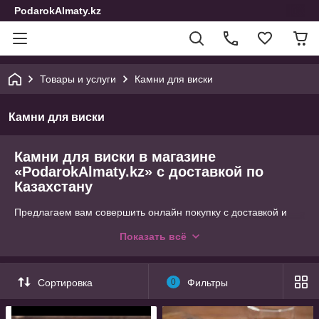
PodarokAlmaty.kz
Товары и услуги
Камни для виски
Камни для виски
Камни для виски в магазине
«PodarokAlmaty.kz» с доставкой по
Казахстану
Предлагаем вам совершить онлайн покупку с доставкой и
приобрести подарки для тех, кто вам дорог. Мы
Показать всё
специализируемся на реализации сувенирной и подарочной
продукции, поэтому у нас можно купить презент не только к
определенной дате или празднику, но и просто для хорошего
настроения. Листайте наш удобный и красочный каталог,
Сортировка
0
Фильтры
выбирайте понравившиеся изделия. На этой странице можно
заказать в подарок камни для охлаждения виски или другого