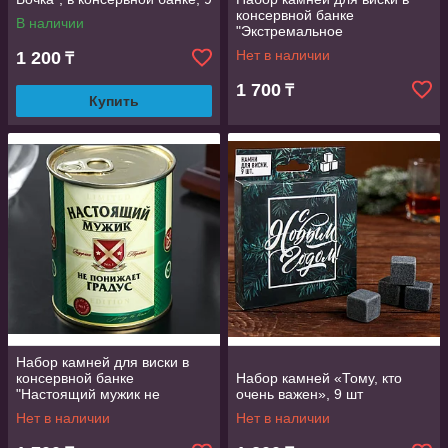
шт.
консервной банке
В наличии
"Экстремальное
охлаждение", 9 шт
Нет в наличии
1 200
₸
1 700
₸
Купить
Набор камней для виски в
консервной банке
Набор камней «Тому, кто
"Настоящий мужик не
очень важен», 9 шт
понижает градус", 9 шт
Нет в наличии
Нет в наличии