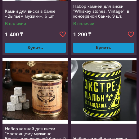
Набор камней для виски
Камни для виски в банке
"Whiskey stones. Vintage", в
«Выпьем мужики», 6 шт
консервной банке, 9 шт.
В наличии
В наличии
1 400
1 200
₸
₸
Купить
Купить
Набор камней для виски
"Настоящему мужчине.
Бочка", в консервной банке, 9
Набор камней для виски в