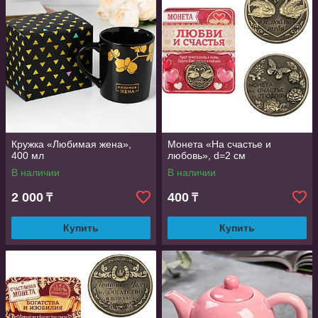
Кружка «Любимая жена»,
Монета «На счастье и
400 мл
любовь», d=2 см
В наличии
В наличии
2 000
400
₸
₸
Купить
Купить