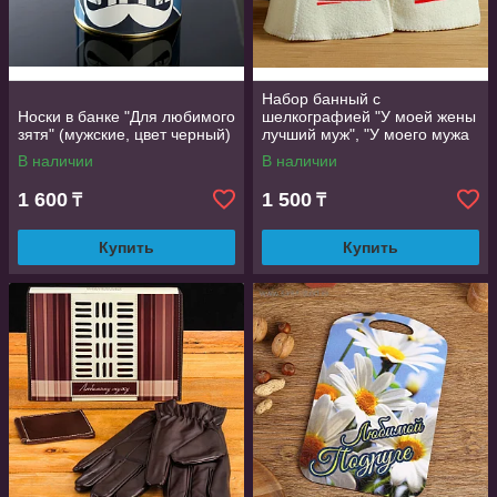
Заказывайте быстро и выгодно
Выбирайте понравившееся изделие и звоните нам по
контактным телефонам. Оплатить покупку можно
Набор банный с
безналичным расчетом и наличными при получении или
Носки в банке "Для любимого
шелкографией "У моей жены
самовывозе. Мы находимся по ул. Муратбаева-61, 3 этаж.
зятя" (мужские, цвет черный)
лучший муж", "У моего мужа
Доставка осуществляется курьером Яндекс, транспортной
лучшая жена"
В наличии
В наличии
компанией.
1 600
1 500
₸
₸
Купить
Купить