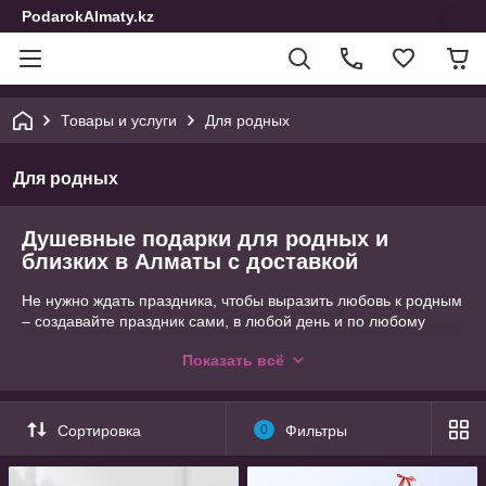
PodarokAlmaty.kz
Товары и услуги
Для родных
Для родных
Душевные подарки для родных и
близких в Алматы с доставкой
Не нужно ждать праздника, чтобы выразить любовь к родным
– создавайте праздник сами, в любой день и по любому
поводу. Магазин «PodarokAlmaty.kz» готов помочь вам в
Показать всё
этом, предоставив большой ассортимент сувенирной
продукции. У нас можно заказать онлайн с доставкой как
милую сердцу безделушку, так и более солидный,
практичный подарок. Мы надежно упакуем ваше
Сортировка
0
Фильтры
приобретение и организуем доставку по городу, Казахстану и
СНГ.