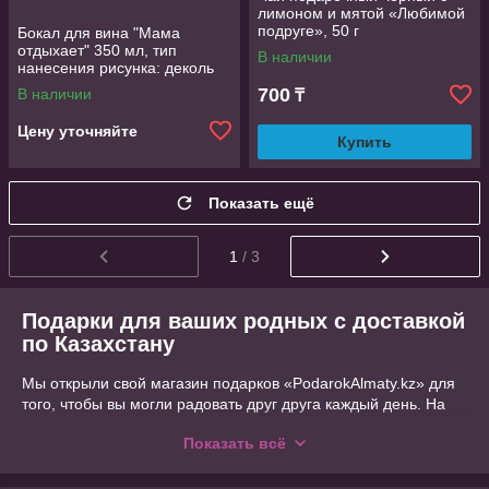
лимоном и мятой «Любимой
подруге», 50 г
Бокал для вина "Мама
отдыхает" 350 мл, тип
В наличии
нанесения рисунка: деколь
700
В наличии
₸
Цену уточняйте
Купить
Показать ещё
1
/ 3
Подарки для ваших родных с доставкой
по Казахстану
Мы открыли свой магазин подарков «PodarokAlmaty.kz» для
того, чтобы вы могли радовать друг друга каждый день. На
этом сайте можно выбрать и заказать трогательный,
Показать всё
эффектный, памятный, неожиданный, функциональный и
забавный подарок на любой вкус. Упакуем и организуем
доставку до места назначения. Также мы рады вас видеть по