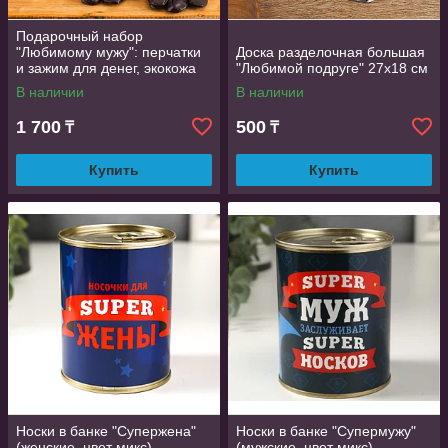
Подарочный набор
"Любимому мужу": перчатки
Доска разделочная большая
и зажим для денег, экокожа
"Любимой подруге" 27х18 см
В наличии
В наличии
1 700
500
₸
₸
Купить
Купить
Носки в банке "Супержена"
Носки в банке "Супермужу"
(женские, цвет микс)
(мужские, цвет микс)