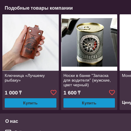
Подобные товары компании
Ключница «Лучшему
Носки в банке "Запаска
Монп
рыбаку»
для водителя" (мужские,
цвет черный)
1 000
1 600
₸
₸
Цен
Купить
Купить
О нас