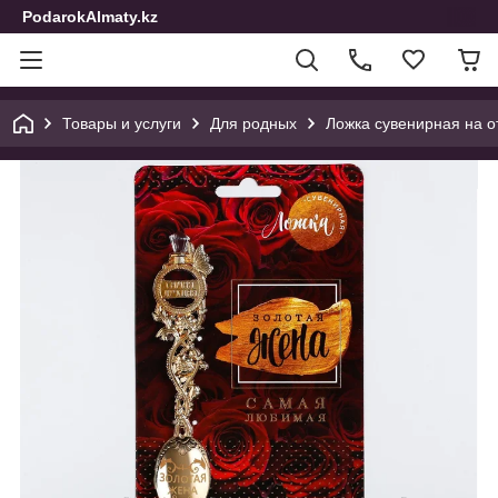
PodarokAlmaty.kz
Товары и услуги
Для родных
Ложка сувенирная на от