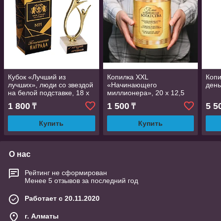
Кубок «Лучший из
Копилка XXL
Копи
лучших», люди со звездой
«Начинающего
день
на белой подставке, 18 х
миллионера», 20 х 12,5
5,5 х 5,5 см
см
1 800
1 500
5 5
₸
₸
Купить
Купить
О нас
Рейтинг не сформирован
Менее 5 отзывов за последний год
Работает с 20.11.2020
г. Алматы