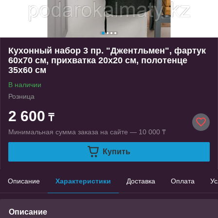
Кухонный набор 3 пр. "Джентльмен", фартук
60х70 см, прихватка 20х20 см, полотенце
35х60 см
В наличии
Розница
2 600
₸
Минимальная сумма заказа на сайте — 10 000 ₸
Купить
Описание
Характеристики
Доставка
Оплата
Ус
Описание