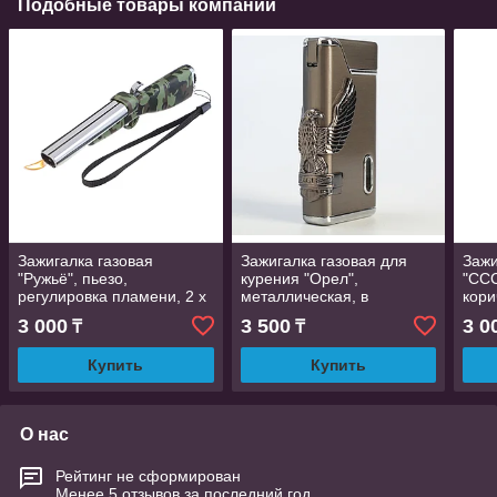
Подобные товары компании
Зажигалка газовая
Зажигалка газовая для
Зажи
"Ружьё", пьезо,
курения "Орел",
"ССС
регулировка пламени, 2 х
металлическая, в
кори
3,8х 13 см
подарочной коробке,
3 000
3 500
3 0
₸
₸
пьезо, 6 х 8 см
Купить
Купить
О нас
Рейтинг не сформирован
Менее 5 отзывов за последний год