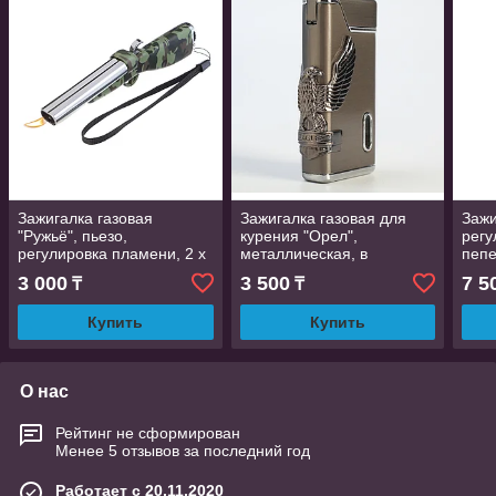
Зажигалка газовая
Зажигалка газовая для
Зажи
"Ружьё", пьезо,
курения "Орел",
регу
регулировка пламени, 2 х
металлическая, в
пеп
3,8х 13 см
подарочной коробке,
11.5
3 000
3 500
7 5
₸
₸
пьезо, 6 х 8 см
Купить
Купить
О нас
Рейтинг не сформирован
Менее 5 отзывов за последний год
Работает с 20.11.2020