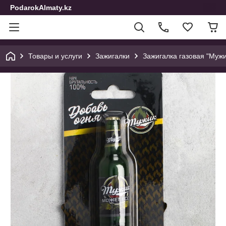
PodarokAlmaty.kz
Товары и услуги
Зажигалки
Зажигалка газовая "Мужик