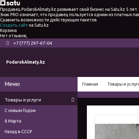
Продавец PodarokAlmaty.kz развивает свой бизнес на Satu.kz 5 лет.
Знак PRO означает, что продавец пользуется одним из платных п
Сравнить возможности действующих пакетов
Создать сайт
на Satu.kz
Корзина
Нет отзывов,
+7 (777) 297-67-04
PodarokAlmaty.kz
Главная
Товары и услуг
Товары и услуги
С новым Годом
8 Марта
Назад в СССР