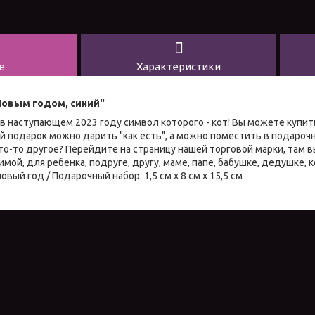
е
Характеристики
овым годом, синий"
в наступающем 2023 году символ которого - кот! Вы можете купи
ой подарок можно дарить "как есть", а можно поместить в подаро
что-то другое? Перейдите на страницу нашей торговой марки, там 
мой, для ребенка, подруге, другу, маме, папе, бабушке, дедушке,
овый год / Подарочный набор. 1,5 см х 8 см х 15,5 см