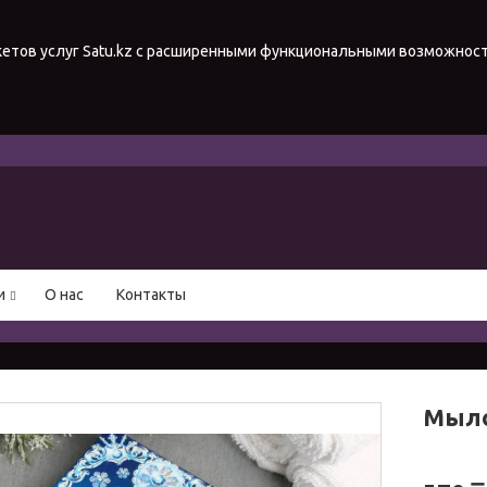
акетов услуг Satu.kz с расширенными функциональными возможнос
и
О нас
Контакты
Мыло