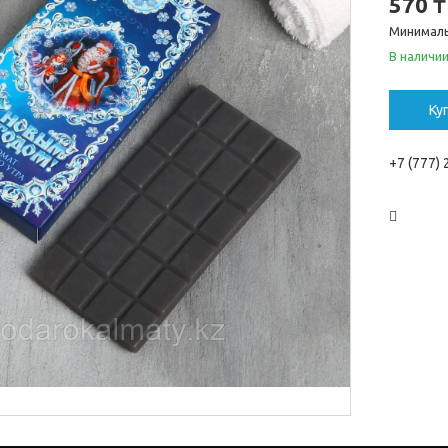
570 ₸
Минималь
В наличи
Ку
+7 (777)