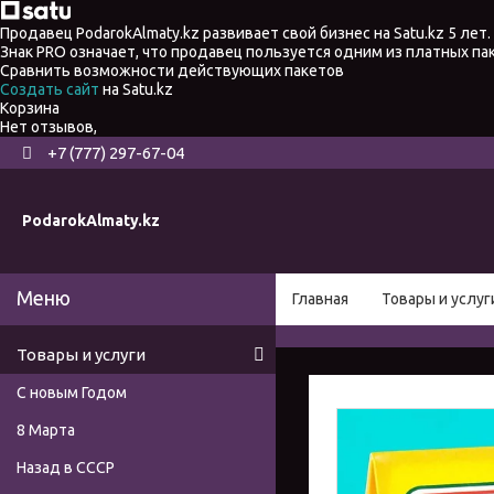
Продавец PodarokAlmaty.kz развивает свой бизнес на Satu.kz 5 лет.
Знак PRO означает, что продавец пользуется одним из платных п
Сравнить возможности действующих пакетов
Создать сайт
на Satu.kz
Корзина
Нет отзывов,
+7 (777) 297-67-04
PodarokAlmaty.kz
Главная
Товары и услуг
Товары и услуги
С новым Годом
8 Марта
Назад в СССР