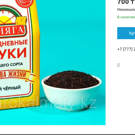
700 ₸
Минималь
В наличи
Ку
+7 (777)