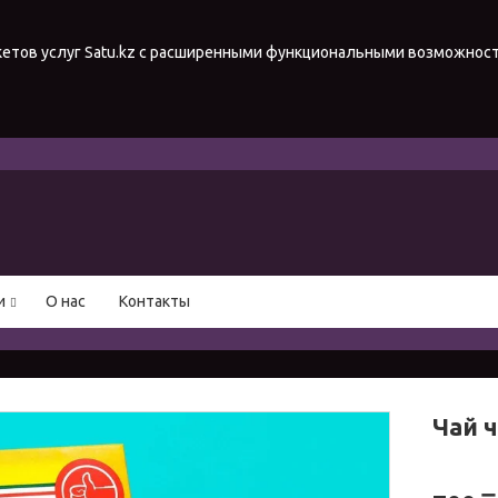
акетов услуг Satu.kz с расширенными функциональными возможнос
и
О нас
Контакты
Чай 