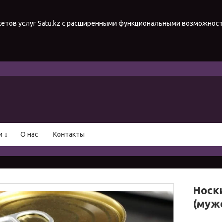
акетов услуг Satu.kz с расширенными функциональными возможнос
и
О нас
Контакты
Носк
(муж