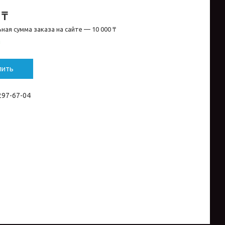
 ₸
ная сумма заказа на сайте — 10 000 ₸
и
пить
 297-67-04