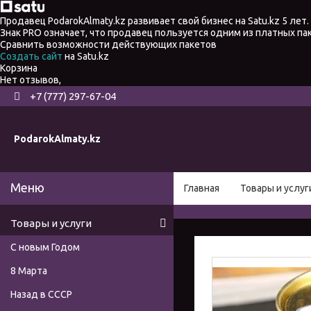
Продавец PodarokAlmaty.kz развивает свой бизнес на Satu.kz 5 лет.
Знак PRO означает, что продавец пользуется одним из платных п
Сравнить возможности действующих пакетов
Создать сайт
на Satu.kz
Корзина
Нет отзывов,
+7 (777) 297-67-04
PodarokAlmaty.kz
Главная
Товары и услуг
Товары и услуги
С новым Годом
8 Марта
Назад в СССР