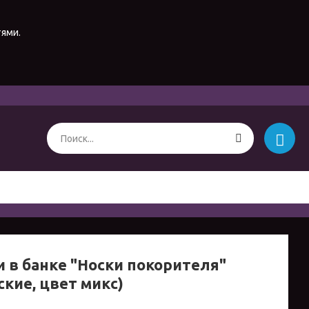
тями.
и в банке "Носки покорителя"
ские, цвет микс)