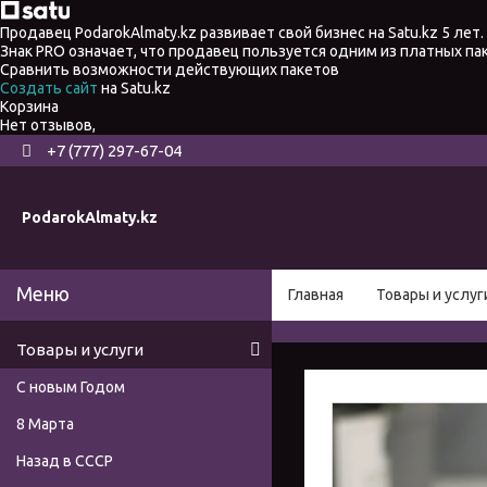
Продавец PodarokAlmaty.kz развивает свой бизнес на Satu.kz 5 лет.
Знак PRO означает, что продавец пользуется одним из платных п
Сравнить возможности действующих пакетов
Создать сайт
на Satu.kz
Корзина
Нет отзывов,
+7 (777) 297-67-04
PodarokAlmaty.kz
Главная
Товары и услуг
Товары и услуги
С новым Годом
8 Марта
Назад в СССР