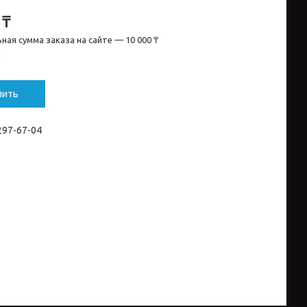
 ₸
ная сумма заказа на сайте — 10 000 ₸
и
пить
 297-67-04