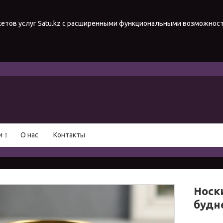
акетов услуг Satu.kz с расширенными функциональными возможнос
и
О нас
Контакты
Носк
будн