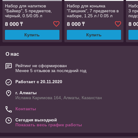
Набор для напитков
Набор для коньяка
Набо
"Байкер", 5 предметов,
"Гаишник", 7 предметов в
3 пр
чёрный, 0.5/0.05 л
наборе, 1.25 л / 0.05 л
подс
мик
8 000
8 000
8 0
₸
₸
Купить
Купить
О нас
Рейтинг не сформирован
Менее 5 отзывов за последний год
Работает с 20.11.2020
г. Алматы
Ислама Каримова 164, Алматы, Казахстан
Контакты
Сегодня выходной
Показать весь график работы