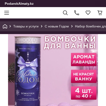
PodarokAlmaty.kz
Товары и услуги
С новым Годом
Набор бомбочек для