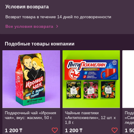
Условия возврата
Возврат товара в течение 14 дней по договоренности
Все условия возврата
Подобные товары компании
Подарочный чай «Ирония
Чайные пакетики
Под
чая», вкус: жасмин, 50 г.
«Антипохмелин», 12 шт. х
«Сам
1,8 г.
леде
1 200
1 200
1 5
₸
₸